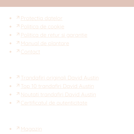
Protectia datelor
Politica de cookie
Politica de retur si garantie
Manual de plantare
Contact
Trandafiri originali David Austin
Top 10 trandafiri David Austin
Noutati trandafiri David Austin
Certificatul de autenticitate
Magazin