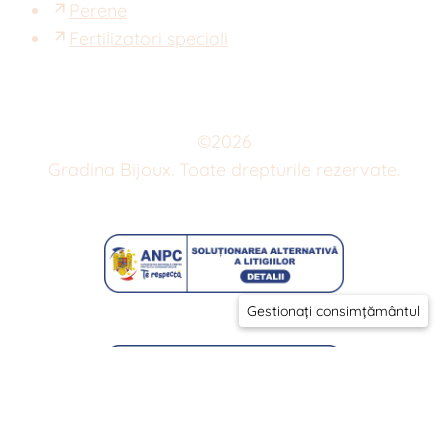
Perene
Fertilizatori speciali
©
2026
Gradina Bijoux. Toate drepturile rezervate.
Gestionați consimțământul