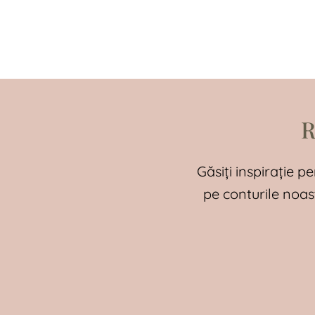
R
Găsiți inspirație pe
pe conturile noas