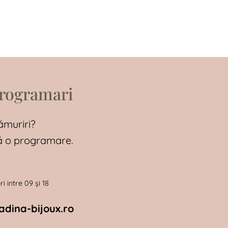
programari
ămuriri?
tă o programare.
i intre 09 și 18
dina-bijoux.ro