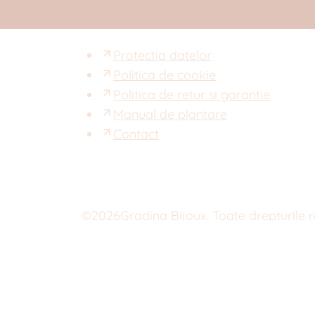
Protectia datelor
Politica de cookie
Politica de retur si garantie
Manual de plantare
Contact
©
2026
Gradina Bijoux. Toate drepturile 