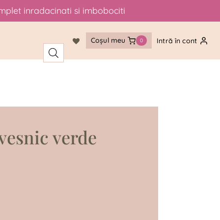
mplet inradacinati si imbobociti
Coșul meu
Intră în cont
0
 vesnic verde