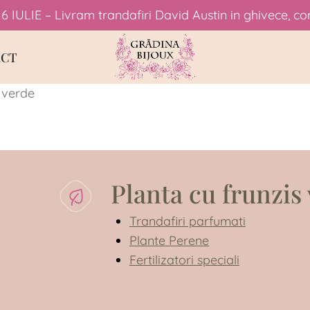
6 IULIE – Livram trandafiri David Austin in ghivece, co
CT
c verde
Planta cu frunzis
Trandafiri parfumati
Plante Perene
Fertilizatori speciali