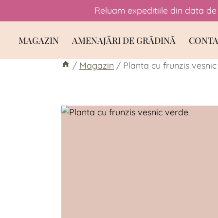
Reluam expeditiile din data de 
Skip
MAGAZIN
AMENAJĂRI DE GRĂDINĂ
CONTA
to
content
/
Magazin
/
Planta cu frunzis vesni