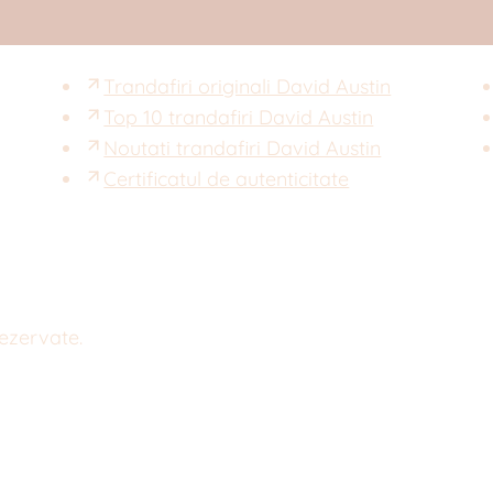
Trandafiri originali David Austin
Top 10 trandafiri David Austin
Noutati trandafiri David Austin
Certificatul de autenticitate
rezervate.