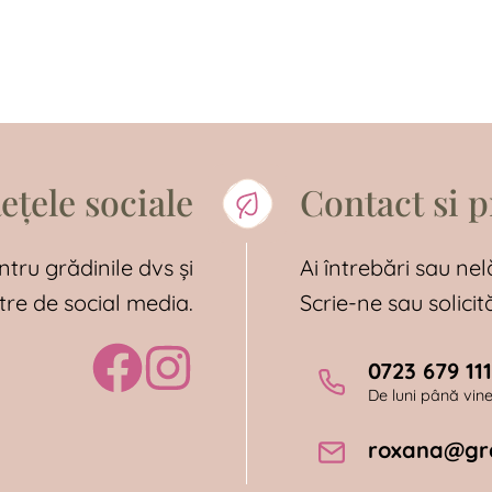
ețele sociale
Contact si 
ntru grădinile dvs și
Ai întrebări sau nel
tre de social media.
Scrie-ne sau solici
0723 679 111
De luni până viner
roxana@gra