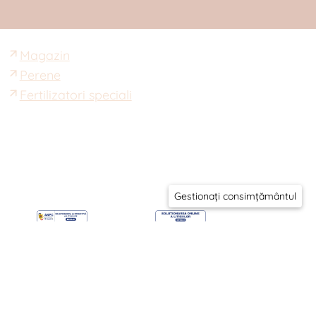
Magazin
Perene
Fertilizatori speciali
Gestionați consimțământul