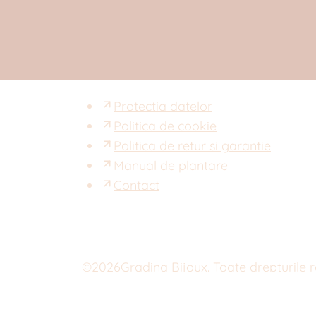
Protectia datelor
Politica de cookie
Politica de retur si garantie
Manual de plantare
Contact
©
2026
Gradina Bijoux. Toate drepturile 