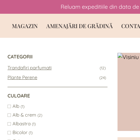
Reluam expeditiile din data de 
Skip
MAGAZIN
AMENAJĂRI DE GRĂDINĂ
CONTA
to
content
CATEGORII
Trandafiri parfumati
(12)
Plante Perene
(24)
CULOARE
Alb
(1)
Alb & crem
(2)
Albastra
(1)
Bicolor
(1)