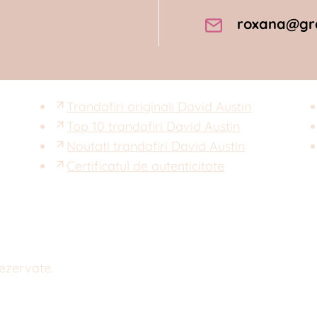
roxana@gra
Trandafiri originali David Austin
Top 10 trandafiri David Austin
Noutati trandafiri David Austin
Certificatul de autenticitate
rezervate.