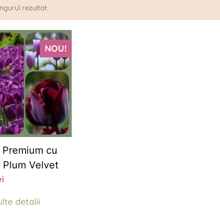
ingurul rezultat
NOU!
i Premium cu
– Plum Velvet
ei
lte detalii