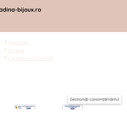
dina-bijoux.ro
Magazin
Perene
Fertilizatori speciali
Gestionați consimțământul