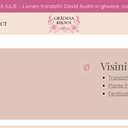
6 IULIE – Livram trandafiri David Austin in ghivece, co
CT
Visin
Trandafi
Plante 
Fertiliza