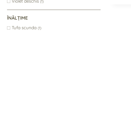
Violet deschis
(1)
ÎNĂLȚIME
Tufa scunda
(1)