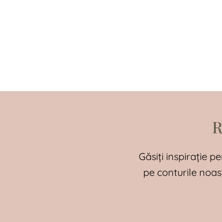
R
Găsiți inspirație pe
pe conturile noas