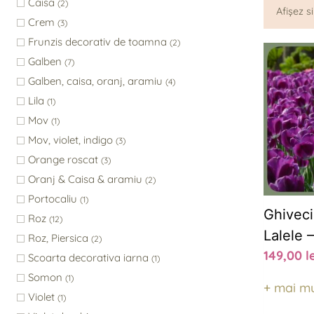
Caisa
(2)
Afișez s
Crem
(3)
Frunzis decorativ de toamna
(2)
Galben
(7)
Galben, caisa, oranj, aramiu
(4)
Lila
(1)
Mov
(1)
Mov, violet, indigo
(3)
Orange roscat
(3)
Oranj & Caisa & aramiu
(2)
Portocaliu
(1)
Ghivec
Roz
(12)
Lalele 
Roz, Piersica
(2)
149,00
l
Scoarta decorativa iarna
(1)
Somon
(1)
+ mai mu
Violet
(1)