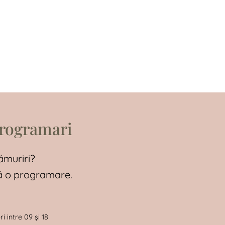
programari
ămuriri?
tă o programare.
i intre 09 și 18