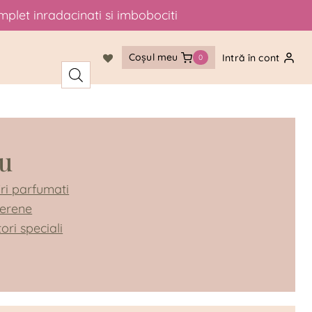
mplet inradacinati si imbobociti
Coșul meu
Intră în cont
0
iu
ri parfumati
Perene
tori speciali