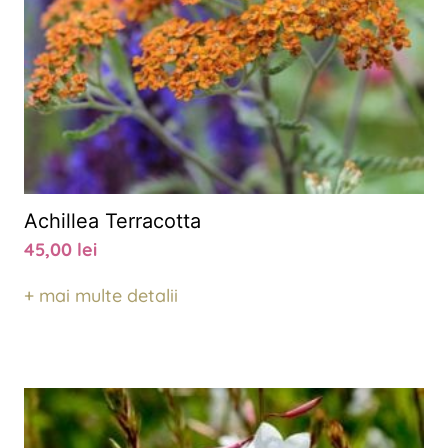
Achillea Terracotta
45,00
lei
+ mai multe detalii