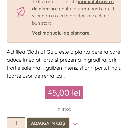
Te invitam sa consulti
manualul nostru
de plantare
pentru a urma pasii corecti
si pentru a oferi plantelor tale cel mai
bun start.
Vezi manualul de plantare
.
Achillea Cloth of Gold este o planta perena care
aduce imediat forta si prezenta in gradina, prin
florile sale mari, galben intens, si prin portul inalt,
foarte usor de remarcat.
45,00
lei
În stoc
Cantitate
ADAUGĂ ÎN COȘ