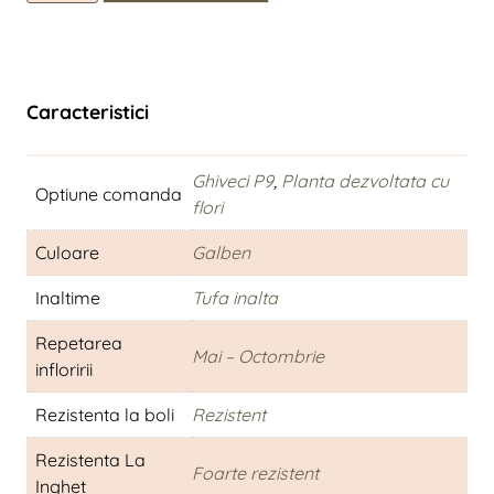
Achillea
fil.
Cloth
of
Caracteristici
Gold
Ghiveci P9
,
Planta dezvoltata cu
Optiune comanda
flori
Culoare
Galben
Inaltime
Tufa inalta
Repetarea
Mai – Octombrie
infloririi
Rezistenta la boli
Rezistent
Rezistenta La
Foarte rezistent
Inghet