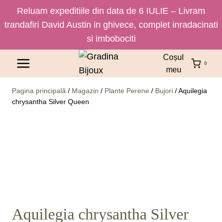
Reluam expeditiile din data de 6 IULIE – Livram
trandafiri David Austin in ghivece, complet inradacinati
si imbobociti
Skip
Coșul
0
to
meu
content
Pagina principală
/
Magazin
/
Plante Perene
/
Bujori
/
Aquilegia
chrysantha Silver Queen
Aquilegia chrysantha Silver