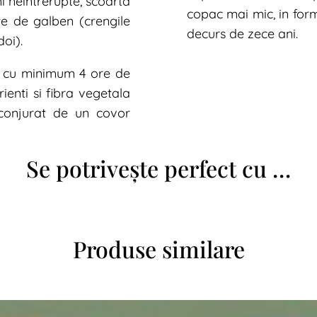
i neintrerupte, scoarta
copac mai mic, in form
te de galben (crengile
decurs de zece ani.
doi).
ri cu minimum 4 ore de
rienti si fibra vegetala
nconjurat de un covor
Se potrivește perfect cu …
Produse similare