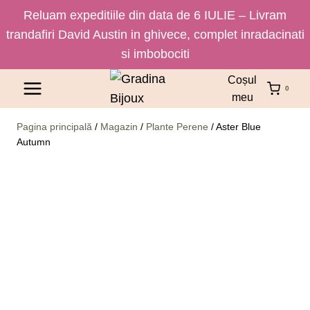
Reluam expeditiile din data de 6 IULIE – Livram
trandafiri David Austin in ghivece, complet inradacinati
si imbobociti
Skip
Coșul
0
to
meu
content
Pagina principală
/
Magazin
/
Plante Perene
/
Aster Blue
Autumn