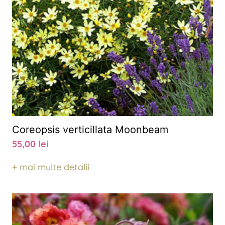
Coreopsis verticillata Moonbeam
55,00
lei
+ mai multe detalii