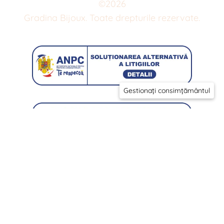
©
2026
Gradina Bijoux. Toate drepturile rezervate.
Gestionați consimțământul