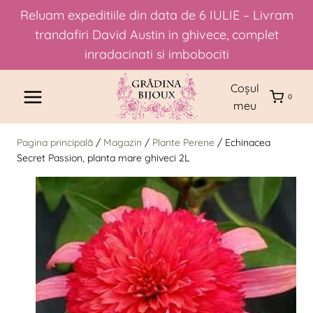
Reluam expeditiile din data de 6 IULIE – Livram
trandafiri David Austin in ghivece, complet
inradacinati si imbobociti
Skip
Coșul
to
0
meu
content
Pagina principală
/
Magazin
/
Plante Perene
/
Echinacea
Secret Passion, planta mare ghiveci 2L