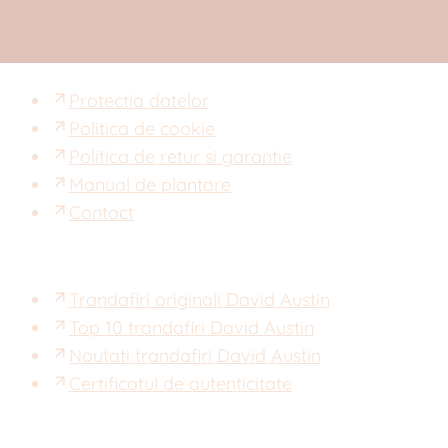
Protectia datelor
Politica de cookie
Politica de retur si garantie
Manual de plantare
Contact
Trandafiri originali David Austin
Top 10 trandafiri David Austin
Noutati trandafiri David Austin
Certificatul de autenticitate