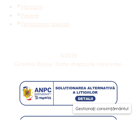
Magazin
Perene
Fertilizatori speciali
©
2026
Gradina Bijoux. Toate drepturile rezervate.
Gestionați consimțământul