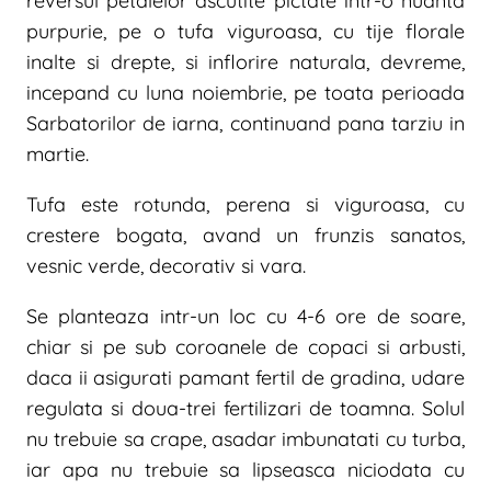
reversul petalelor ascutite pictate intr-o nuanta
purpurie, pe o tufa viguroasa, cu tije florale
inalte si drepte, si inflorire naturala, devreme,
incepand cu luna noiembrie, pe toata perioada
Sarbatorilor de iarna, continuand pana tarziu in
martie.
Tufa este rotunda, perena si viguroasa, cu
crestere bogata, avand un frunzis sanatos,
vesnic verde, decorativ si vara.
Se planteaza intr-un loc cu 4-6 ore de soare,
chiar si pe sub coroanele de copaci si arbusti,
daca ii asigurati pamant fertil de gradina, udare
regulata si doua-trei fertilizari de toamna. Solul
nu trebuie sa crape, asadar imbunatati cu turba,
iar apa nu trebuie sa lipseasca niciodata cu