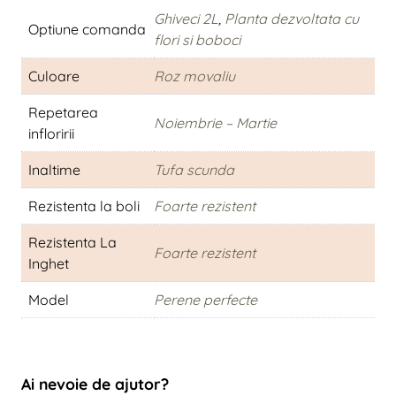
Ghiveci 2L
,
Planta dezvoltata cu
Optiune comanda
flori si boboci
Culoare
Roz movaliu
Repetarea
Noiembrie – Martie
infloririi
Inaltime
Tufa scunda
Rezistenta la boli
Foarte rezistent
Rezistenta La
Foarte rezistent
Inghet
Model
Perene perfecte
Ai nevoie de ajutor?