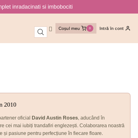
plet inradacinati si imbobociti
Coșul meu
Intră în cont
0
in 2010
artener oficial
David Austin Roses
, aducând în
 cei mai iubiți trandafiri englezești. Colaborarea noastră
 și pasiune pentru perfecțiune în fiecare floare.