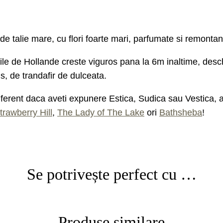
e talie mare, cu flori foarte mari, parfumate si remontanta
toile de Hollande creste viguros pana la 6m inaltime, des
, de trandafir de dulceata.
rent daca aveti expunere Estica, Sudica sau Vestica, alatu
trawberry Hill
,
The Lady of The Lake
ori
Bathsheba
!
Se potrivește perfect cu …
Produse similare