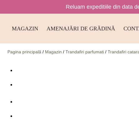
Reluam expeditiile din data de
Skip
to
MAGAZIN
AMENAJĂRI DE GRĂDINĂ
CONT
content
Pagina principală
/
Magazin
/
Trandafiri parfumati
/
Trandafiri catara