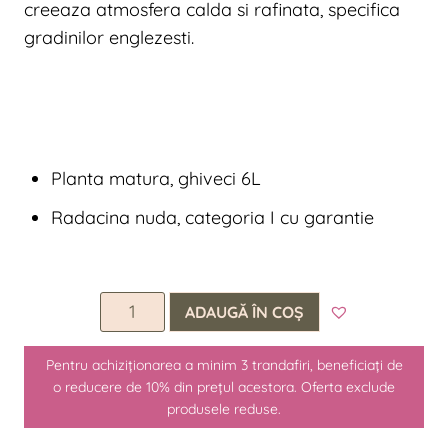
creeaza atmosfera calda si rafinata, specifica
gradinilor englezesti.
Planta matura, ghiveci 6L
Radacina nuda, categoria I cu garantie
Cantitate
ADAUGĂ ÎN COȘ
Boscobel
Pentru achiziționarea a minim 3 trandafiri, beneficiați de
o reducere de 10% din prețul acestora. Oferta exclude
produsele reduse.