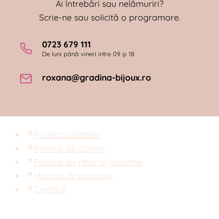
Ai întrebări sau nelămuriri?
Scrie-ne sau solicită o programare.
0723 679 111
De luni până vineri intre 09 și 18
roxana@gradina-bijoux.ro
Protectia datelor
Politica de cookie
Politica de retur si garantie
Manual de plantare
Contact