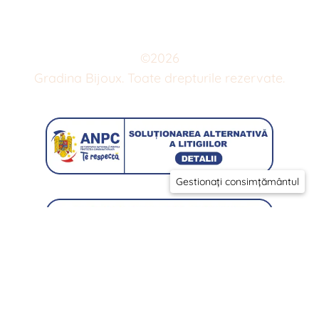
©
2026
Gradina Bijoux. Toate drepturile rezervate.
Gestionați consimțământul