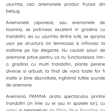
usurinta, caci anemonele produc frunze din
belsug.
Anemonele japoneze, sau anemonele de
toamna, se potrivesc excelent in gradina cu
trandafiri, ies cu usurinta dintre tufe, se sprijina
usor pe structura lor lemnoasa si infloresc la
inaltime pe tije elegante. Nu cautati soiuri de
anemone pitice pentru ca nu functioneaza. Intr-
o gradina cu multi trandafiri, plante perene
diverse si arbusti, la final de vara toate for fi
inalte si bine dezvoltate, inghitind tufele scunde
de anemone.
Anemona PAMINA arata spectaculos printre
trandafiri (in linie cu ei sau in spatele lor), cu
asteri
si pennisetum, cu
Phlox Blue Paradise
, cu