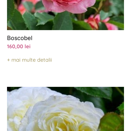
Boscobel
160,00
lei
+ mai multe detalii