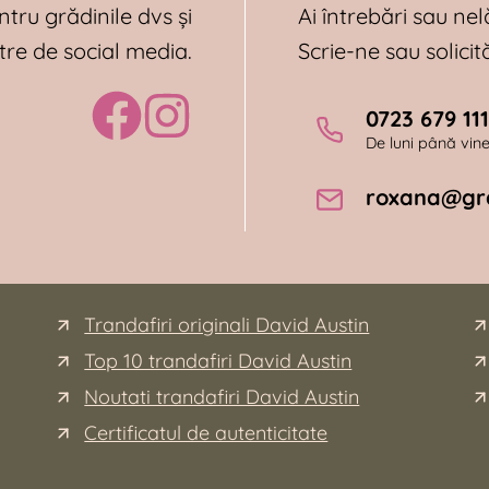
ntru grădinile dvs și
Ai întrebări sau nel
tre de social media.
Scrie-ne sau solici
0723 679 111
De luni până viner
roxana@gra
Trandafiri originali David Austin
Top 10 trandafiri David Austin
Noutati trandafiri David Austin
Certificatul de autenticitate