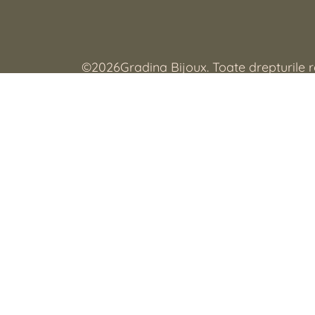
©
2026
Gradina Bijoux. Toate drepturile 
Nu esti sigur ca sa alegi?