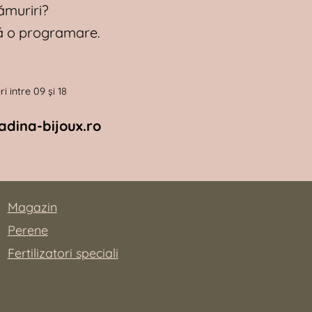
ămuriri?
tă o programare.
i intre 09 și 18
dina-bijoux.ro
Magazin
Perene
Fertilizatori speciali