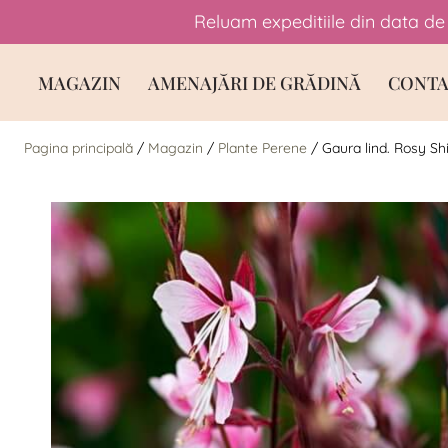
Reluam expeditiile din data de 
Skip
MAGAZIN
AMENAJĂRI DE GRĂDINĂ
CONTA
to
content
Pagina principală
/
Magazin
/
Plante Perene
/
Gaura lind. Rosy S