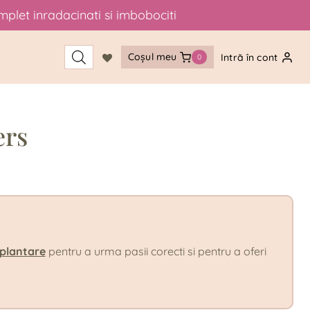
mplet inradacinati si imbobociti
Coșul meu
Intră în cont
0
ers
 plantare
pentru a urma pasii corecti si pentru a oferi