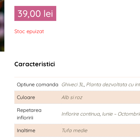
39,00
lei
Stoc epuizat
Caracteristici
Optiune comanda
Ghiveci 3L
,
Planta dezvoltata cu infl
Culoare
Alb si roz
Repetarea
Inflorire continua
,
Iunie – Octombri
infloririi
Inaltime
Tufa medie