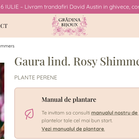
6 IULIE – Livram trandafiri David Austin in ghivece, co
CT
himmers
Gaura lind. Rosy Shimm
PLANTE PERENE
Manual de plantare
Te invitam sa consulti
manualul nostru de
plantelor tale cel mai bun start.
Vezi manualul de plantare
.