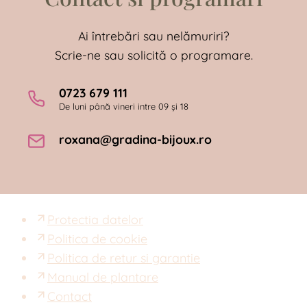
Ai întrebări sau nelămuriri?
Scrie-ne sau solicită o programare.
0723 679 111
De luni până vineri intre 09 și 18
roxana@gradina-bijoux.ro
Protectia datelor
Politica de cookie
Politica de retur si garantie
Manual de plantare
Contact