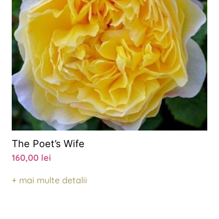
The Poet’s Wife
160,00
lei
+ mai multe detalii