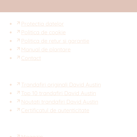
Protectia datelor
Politica de cookie
Politica de retur si garantie
Manual de plantare
Contact
Trandafiri originali David Austin
Top 10 trandafiri David Austin
Noutati trandafiri David Austin
Certificatul de autenticitate
Magazin