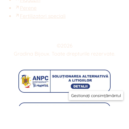
Perene
Fertilizatori speciali
©
2026
Gradina Bijoux. Toate drepturile rezervate.
Gestionați consimțământul