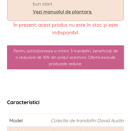
bun start.
Vezi manualul de plantare
.
În prezent, acest produs nu este în stoc și este
indisponibil.
Pentru achiziționarea a minim 3 trandafiri, beneficiați de
o reducere de 10% din prețul acestora. Oferta exclude
produsele reduse.
Caracteristici
Model
Colectia de trandafiri David Austin