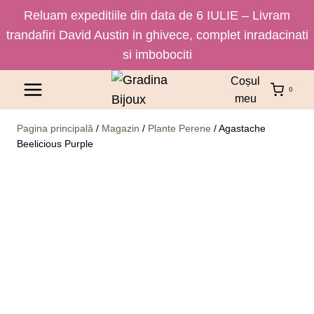
Reluam expeditiile din data de 6 IULIE – Livram
trandafiri David Austin in ghivece, complet inradacinati
si imbobociti
Skip
Coșul
0
to
meu
content
Pagina principală
/
Magazin
/
Plante Perene
/
Agastache
Beelicious Purple