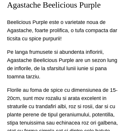
Agastache Beelicious Purple
Beelicious Purple este o varietate noua de
Agastache, foarte prolifica, o tufa compacta dar
ticsita cu spice purpurii!
Pe langa frumusete si abundenta infloririi,
Agastache Beelicious Purple are un sezon lung
de inflorile, de la sfarsitul lunii iunie si pana
toamna tarziu.
Florile au foma de spice cu dimensiunea de 15-
20cm, sunt mov rozaliu si arata excelent in
straturile cu trandafiri albi, roz si rosii, dar si cu
plante perene de tipul geraniumului, potentilla,
stipa tenuissima sau echinacea roz ori galbena,
atat cu forma simpla cat si dintre cele batute.