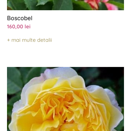
Boscobel
160,00
lei
+ mai multe detalii