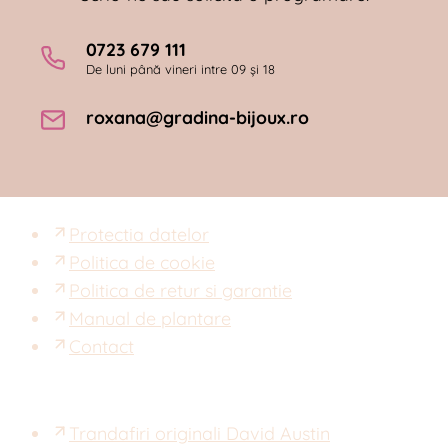
0723 679 111
De luni până vineri intre 09 și 18
roxana@gradina-bijoux.ro
Protectia datelor
Politica de cookie
Politica de retur si garantie
Manual de plantare
Contact
Trandafiri originali David Austin