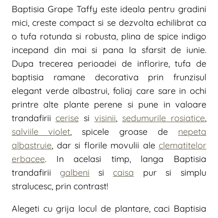
Baptisia Grape Taffy este ideala pentru gradini
mici, creste compact si se dezvolta echilibrat ca
o tufa rotunda si robusta, plina de spice indigo
incepand din mai si pana la sfarsit de iunie.
Dupa trecerea perioadei de inflorire, tufa de
baptisia ramane decorativa prin frunzisul
elegant verde albastrui, foliaj care sare in ochi
printre alte plante perene si pune in valoare
trandafirii
cerise
si
visinii
,
sedumurile rosiatice
,
salviile violet
, spicele groase de
nepeta
albastruie
, dar si florile movulii ale
clematitelor
erbacee
. In acelasi timp, langa Baptisia
trandafirii
galbeni
si
caisa
pur si simplu
stralucesc, prin contrast!
Alegeti cu grija locul de plantare, caci Baptisia