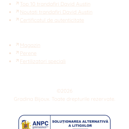
Top 10 trandafiri David Austin
Noutati trandafiri David Austin
Certificatul de autenticitate
Magazin
Perene
Fertilizatori speciali
©
2026
Gradina Bijoux. Toate drepturile rezervate.