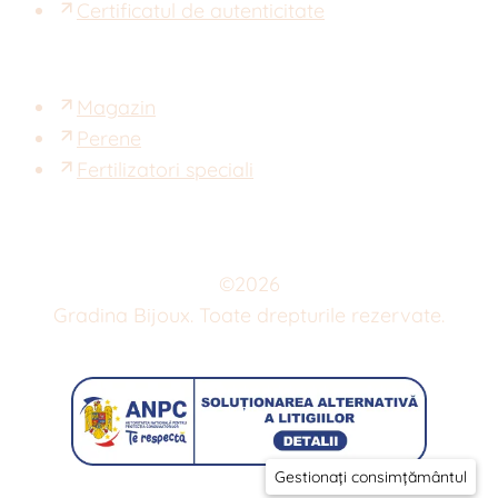
Certificatul de autenticitate
Magazin
Perene
Fertilizatori speciali
©
2026
Gradina Bijoux. Toate drepturile rezervate.
Gestionați consimțământul