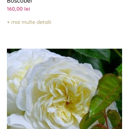
Boscobel
160,00
lei
+ mai multe detalii