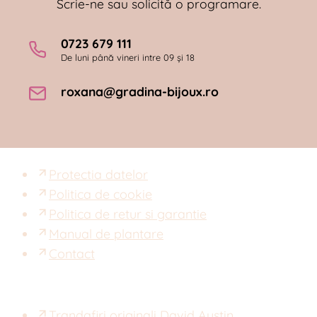
Scrie-ne sau solicită o programare.
0723 679 111
De luni până vineri intre 09 și 18
roxana@gradina-bijoux.ro
Protectia datelor
Politica de cookie
Politica de retur si garantie
Manual de plantare
Contact
Trandafiri originali David Austin