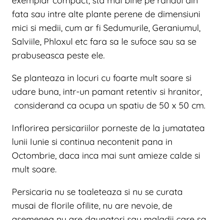
exemplar compact, sta mai bine pe randul din
fata sau intre alte plante perene de dimensiuni
mici si medii, cum ar fi Sedumurile, Geraniumul,
Salviile, Phloxul etc fara sa le sufoce sau sa se
prabuseasca peste ele.
Se planteaza in locuri cu foarte mult soare si
udare buna, intr-un pamant retentiv si hranitor,
considerand ca ocupa un spatiu de 50 x 50 cm.
Inflorirea persicariilor porneste de la jumatatea
lunii Iunie si continua necontenit pana in
Octombrie, daca inca mai sunt amieze calde si
mult soare.
Persicaria nu se toaleteaza si nu se curata
musai de florile ofilite, nu are nevoie, de
asemenea nu are daunatori sau maladii care sa