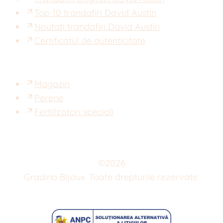
Top 10 trandafiri David Austin
Noutati trandafiri David Austin
Certificatul de autenticitate
Magazin
Perene
Fertilizatori speciali
©
2026
Gradina Bijoux. Toate drepturile rezervate.