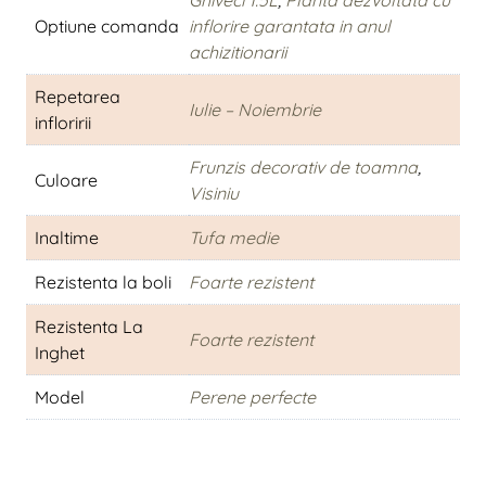
Ghiveci 1.5L
,
Planta dezvoltata cu
Optiune comanda
inflorire garantata in anul
achizitionarii
Repetarea
Iulie – Noiembrie
infloririi
Frunzis decorativ de toamna
,
Culoare
Visiniu
Inaltime
Tufa medie
Rezistenta la boli
Foarte rezistent
Rezistenta La
Foarte rezistent
Inghet
Model
Perene perfecte